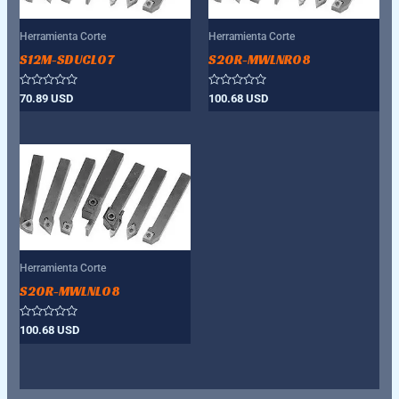
Herramienta Corte
Herramienta Corte
S12M-SDUCL07
S20R-MWLNR08
Valorado
Valorado
70.89
USD
100.68
USD
con
con
0
0
de
de
5
5
Herramienta Corte
S20R-MWLNL08
Valorado
100.68
USD
con
0
de
5