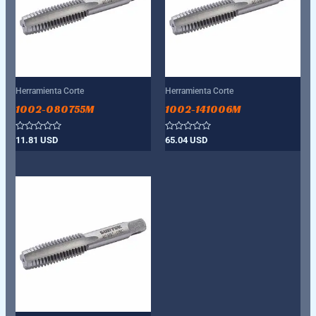
Herramienta Corte
Herramienta Corte
1002-080755M
1002-141006M
Valorado
Valorado
11.81
USD
65.04
USD
con
con
0
0
de
de
5
5