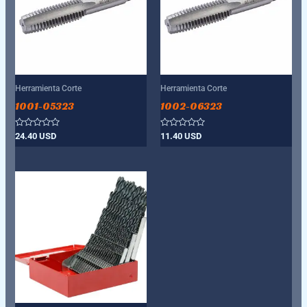
Herramienta Corte
Herramienta Corte
1001-05323
1002-06323
Valorado
Valorado
24.40
USD
11.40
USD
con
con
0
0
de
de
5
5