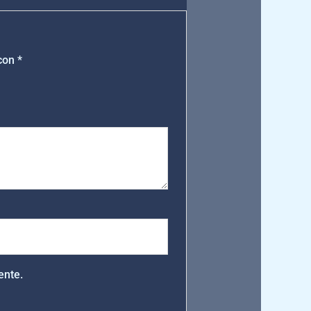
 con
*
ente.