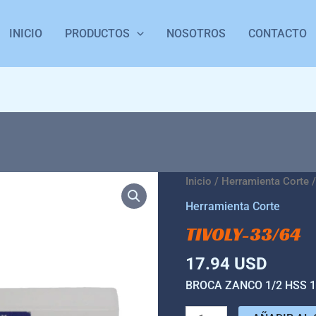
INICIO
PRODUCTOS
NOSOTROS
CONTACTO
TIVOLY-
Inicio
/
Herramienta Corte
/
33/64
Herramienta Corte
cantidad
TIVOLY-33/64
17.94
USD
BROCA ZANCO 1/2 HSS 1