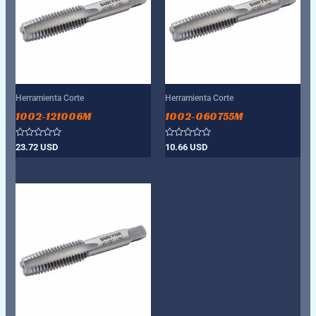
Herramienta Corte
Herramienta Corte
1002-121006M
1002-060755M
Valorado
Valorado
23.72
USD
10.66
USD
con
con
0
0
de
de
5
5