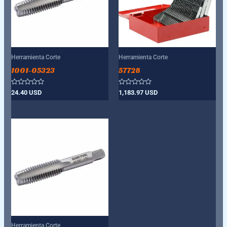
Herramienta Corte
Herramienta Corte
1001-05323
57728
Valorado
Valorado
24.40
USD
1,183.97
USD
con
con
0
0
de
de
5
5
Herramienta Corte