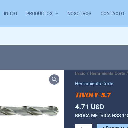
INICIO
PRODUCTOS
NOSOTROS
CONTACTO
TIVOLY-
Inicio
/
Herramienta Corte
/
5.7
Herramienta Corte
cantidad
TIVOLY-5.7
4.71
USD
BROCA METRICA HSS 118