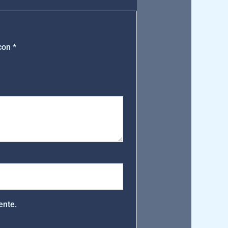
 con
*
ente.