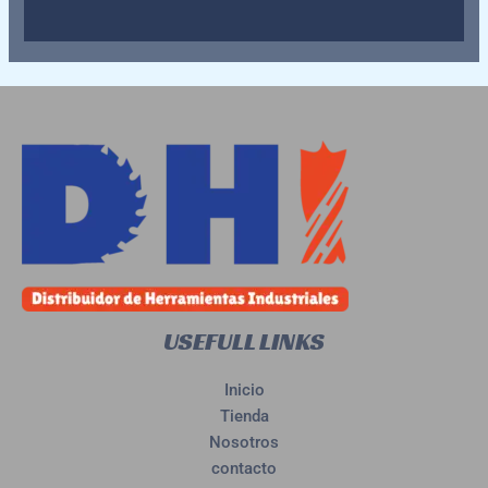
de
5
USEFULL LINKS
Inicio
Tienda
Nosotros
contacto