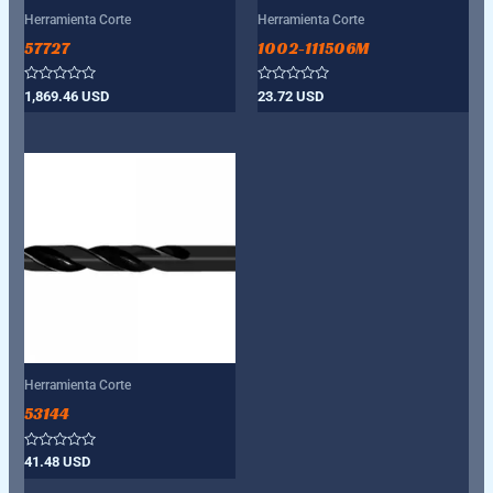
Herramienta Corte
Herramienta Corte
57727
1002-111506M
Valorado
Valorado
1,869.46
USD
23.72
USD
con
con
0
0
de
de
5
5
Herramienta Corte
53144
Valorado
41.48
USD
con
0