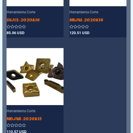
Herramienta Corte
Herramienta Corte
SVJCL-2020K16
MVJNL-2020K16
Valorado
Valorado
85.06
USD
120.51
USD
con
con
0
0
de
de
5
5
Herramienta Corte
MDJNR-2020K15
Valorado
110.57
USD