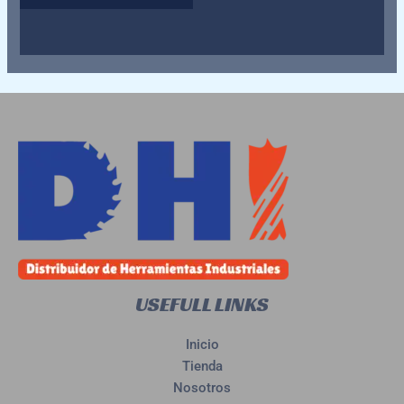
con
0
de
5
USEFULL LINKS
Inicio
Tienda
Nosotros