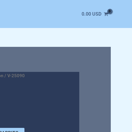
0.00
USD
ón
/ V-25090