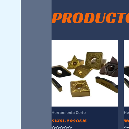
PRODUCT
Herramienta Corte
He
SVJCL-2020K16
M