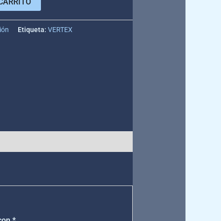
CARRITO
ión
Etiqueta:
VERTEX
 con
*