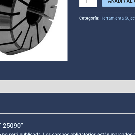
AÑADIR AL 
Categoría:
Herramienta Sujec
“V-25090”
o no será publicada.
Los campos obligatorios están marcados