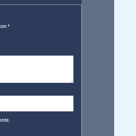
 con
*
ente.