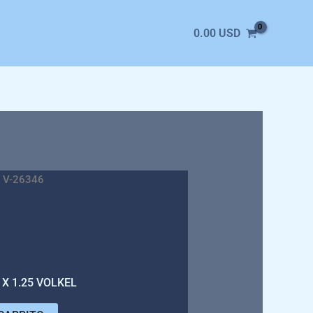
0.00
USD
 V-26346
X 1.25 VOLKEL