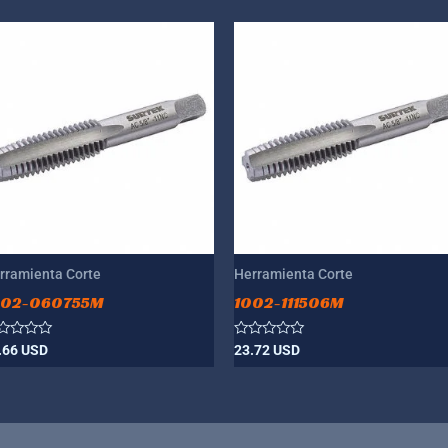
rramienta Corte
Herramienta Corte
002-060755M
1002-111506M
lorado
Valorado
.66
USD
23.72
USD
n
con
0
de
5