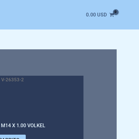
0.00
USD
 V-26353-2
M14 X 1.00 VOLKEL