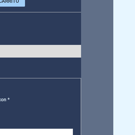
CARRITO
e
 con
*