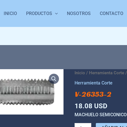
INICIO
PRODUCTOS
NOSOTROS
CONTACTO
V-
Inicio
/
Herramienta Corte
/
26353-
Herramienta Corte
2
V-26353-2
cantidad
18.08
USD
MACHUELO SEMICONICO 