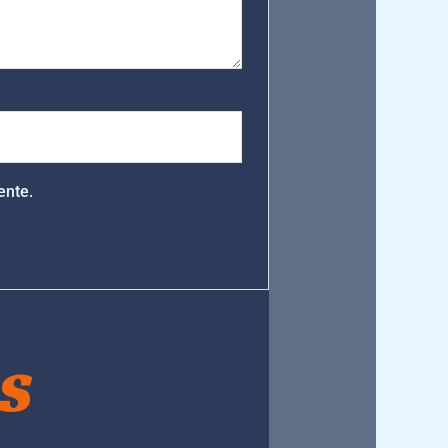
ente.
S