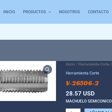
INICIO
PRODUCTOS
NOSOTROS
CONTACTO
V-
Inicio
/
Herramienta Corte
/
26506-
Herramienta Corte
2
V-26506-2
cantidad
28.57
USD
MACHUELO SEMICONICO 