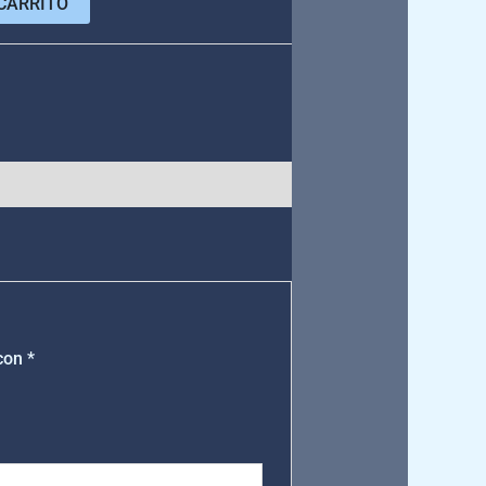
CARRITO
e
 con
*