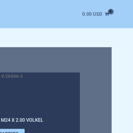
0.00
USD
 V-26506-2
M24 X 2.00 VOLKEL