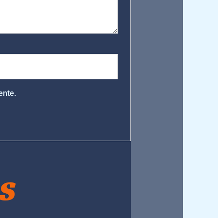
ente.
S