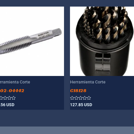
rramienta Corte
Herramienta Corte
002-04442
C18128
lorado
Valorado
.56
USD
127.85
USD
n
con
0
de
5