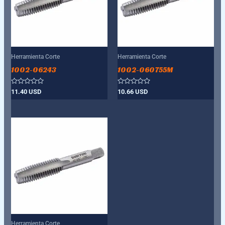
Herramienta Corte
Herramienta Corte
1002-06243
1002-060755M
Valorado
Valorado
11.40
USD
10.66
USD
con
con
0
0
de
de
5
5
Herramienta Corte