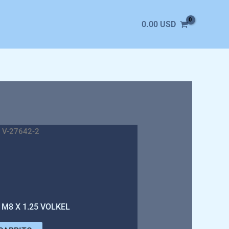
0.00
USD
 V-27642-2
M8 X 1.25 VOLKEL