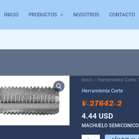
INICIO
PRODUCTOS
NOSOTROS
CONTACTO
V-
Inicio
/
Herramienta Corte
/
27642-
Herramienta Corte
2
V-27642-2
cantidad
4.44
USD
MACHUELO SEMICONICO 