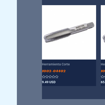
Herramienta Corte
He
1002-04402
1
Valorado
Va
9.49
USD
65
con
co
0
0
de
de
5
5