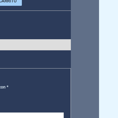
CARRITO
e
 con
*