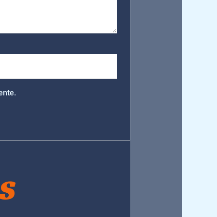
ente.
S