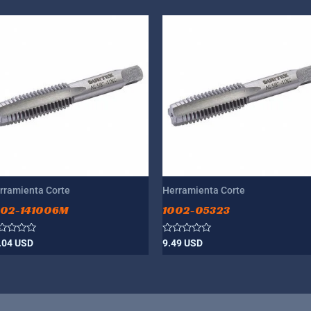
rramienta Corte
Herramienta Corte
002-141006M
1002-05323
lorado
Valorado
.04
USD
9.49
USD
n
con
0
de
5