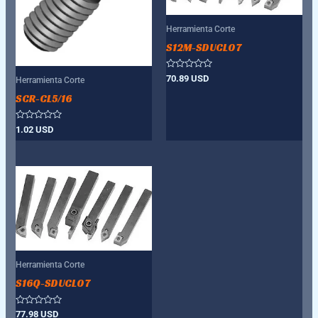
Herramienta Corte
S12M-SDUCL07
Valorado
70.89
USD
Herramienta Corte
con
0
SCR-CL5/16
de
5
Valorado
1.02
USD
con
0
de
5
Herramienta Corte
S16Q-SDUCL07
Valorado
77.98
USD