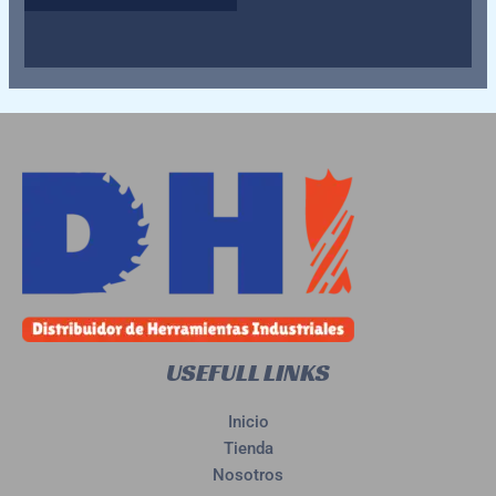
con
0
de
5
USEFULL LINKS
Inicio
Tienda
Nosotros