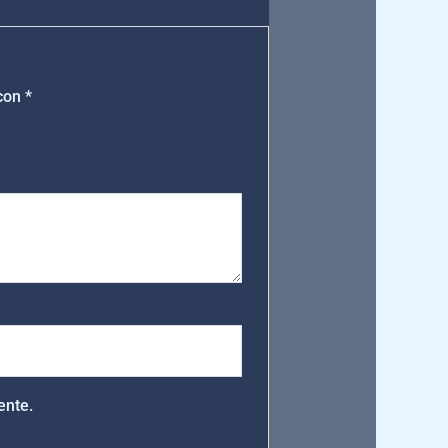
 con
*
ente.