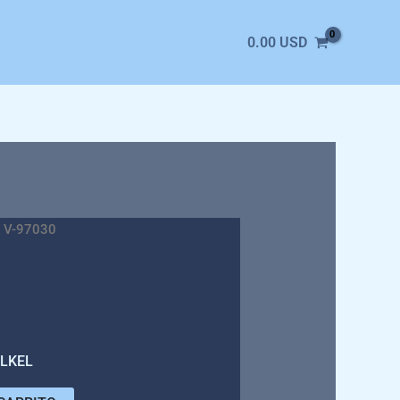
0.00
USD
 V-97030
OLKEL