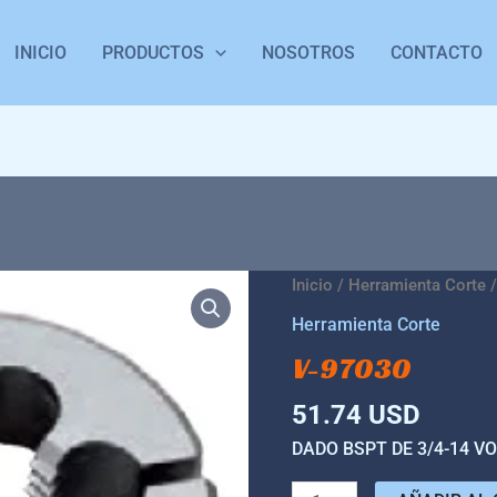
INICIO
PRODUCTOS
NOSOTROS
CONTACTO
V-
Inicio
/
Herramienta Corte
/
97030
Herramienta Corte
cantidad
V-97030
51.74
USD
DADO BSPT DE 3/4-14 V