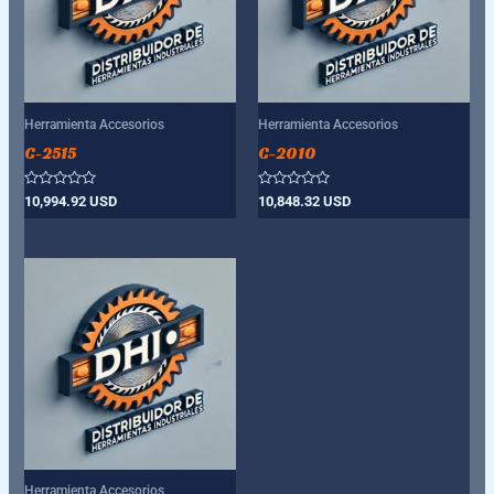
Herramienta Accesorios
Herramienta Accesorios
C-2515
C-2010
Valorado
Valorado
10,994.92
USD
10,848.32
USD
con
con
0
0
de
de
5
5
Herramienta Accesorios