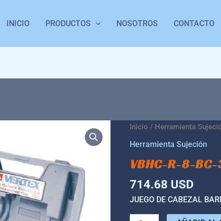
INICIO
PRODUCTOS
NOSOTROS
CONTACTO
VBHC-
Inicio
/
Herramienta Sujeci
R-
Herramienta Sujeción
8-
VBHC-R-8-BC-
BC-
3
714.68
USD
cantidad
JUEGO DE CABEZAL BARR