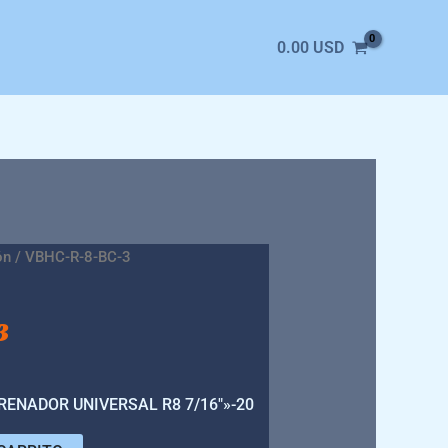
0.00
USD
ón
/ VBHC-R-8-BC-3
3
ENADOR UNIVERSAL R8 7/16″»-20