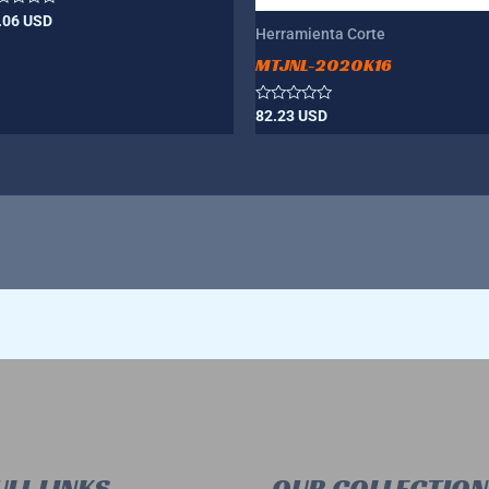
lorado
.06
USD
Herramienta Corte
n
MTJNL-2020K16
Valorado
82.23
USD
con
0
de
5
LL LINKS
OUR COLLECTION