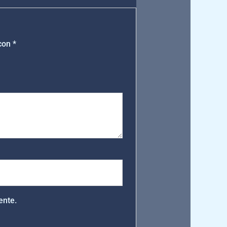
 con
*
ente.