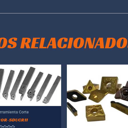
OS RELACIONADO
rramienta Corte
20R-SDUCR11