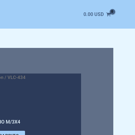
0.00
USD
ón
/ VLC-434
BO M/3X4