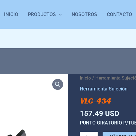
INICIO
PRODUCTOS
NOSOTROS
CONTACTO
VLC-
Inicio
/
Herramienta Sujeci
434
Herramienta Sujeción
cantidad
VLC-434
157.49
USD
PUNTO GIRATORIO P/TU