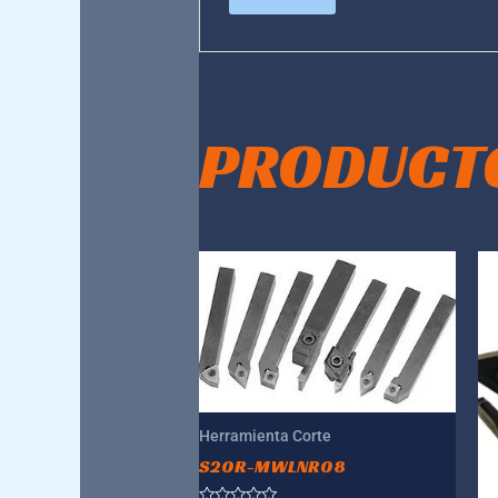
PRODUCT
Herramienta Corte
S20R-MWLNR08