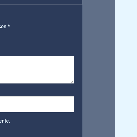
 con
*
ente.