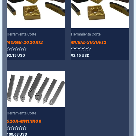
Herramienta Corte
Herramienta Corte
MCRNR-2020K12
MCRNL-2020K12
Valorado
Valorado
92.15
USD
92.15
USD
con
con
0
0
de
de
5
5
Herramienta Corte
S20R-MWLNR08
Valorado
100.68
USD