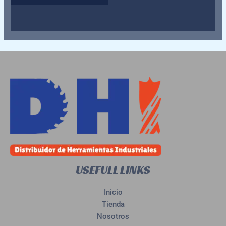
con
0
de
5
USEFULL LINKS
Inicio
Tienda
Nosotros