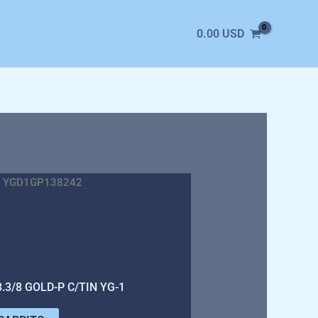
0.00
USD
 YGD1GP138242
.3/8 GOLD-P C/TIN YG-1