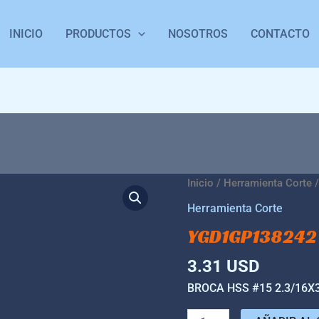
INICIO
PRODUCTOS
NOSOTROS
CONTACTO
YGD1GP138242
Inicio
/
Herramienta Corte
/
cantidad
Herramienta Corte
YGD1GP138242
3.31
USD
BROCA HSS #15 2.3/16X3