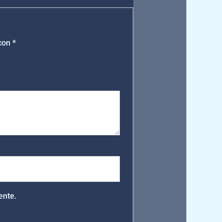
 con
*
ente.