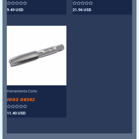
Valorado
Valorado
9.49
USD
21.96
USD
con
con
0
0
de
de
5
5
Herramienta Corte
1002-06243
Valorado
11.40
USD
con
0
de
5