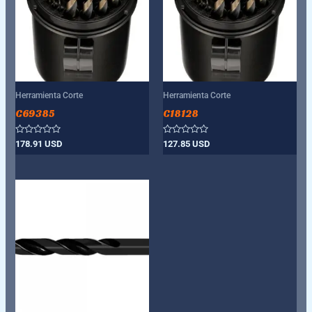
Herramienta Corte
Herramienta Corte
C69385
C18128
Valorado
Valorado
178.91
USD
127.85
USD
con
con
0
0
de
de
5
5