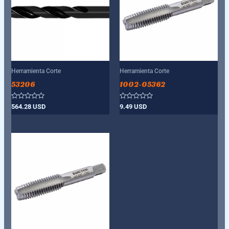
Herramienta Corte
Herramienta Corte
53206
1002-05362
Valorado
Valorado
564.28
USD
9.49
USD
con
con
0
0
de
de
5
5