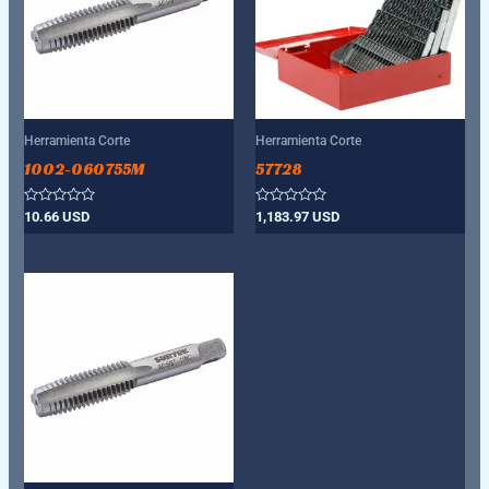
Herramienta Corte
Herramienta Corte
1002-060755M
57728
Valorado
Valorado
10.66
USD
1,183.97
USD
con
con
0
0
de
de
5
5