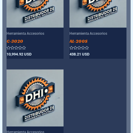
Herramienta Accesorios
Herramienta Accesorios
C-3020
AL-200S
Valorado
Valorado
10,994.92
USD
438.21
USD
con
con
0
0
de
de
5
5
Herramienta Accesorios