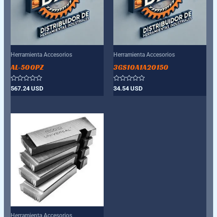
Herramienta Accesorios
Herramienta Accesorios
AL-500PZ
3GS10A1A20150
Valorado
Valorado
567.24
USD
34.54
USD
con
con
0
0
de
de
5
5
Herramienta Accesorios