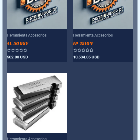
Herramienta Accesorios
Herramienta Accesorios
AL-500SY
EP-1510N
Valorado
Valorado
502.00
USD
10,534.05
USD
con
con
0
0
de
de
5
5
Herramienta Accesorios