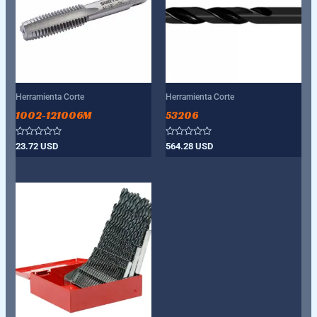
Herramienta Corte
Herramienta Corte
1002-121006M
53206
Valorado
Valorado
23.72
USD
564.28
USD
con
con
0
0
de
de
5
5