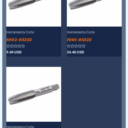
Herramienta Corte
Herramienta Corte
1002-05323
1001-05323
Valorado
Valorado
9.49
USD
24.40
USD
con
con
0
0
de
de
5
5
Herramienta Corte