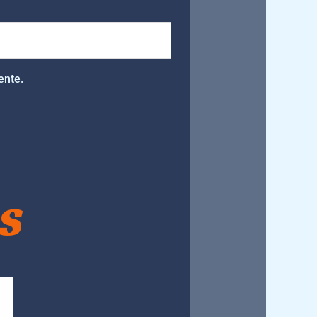
ente.
S