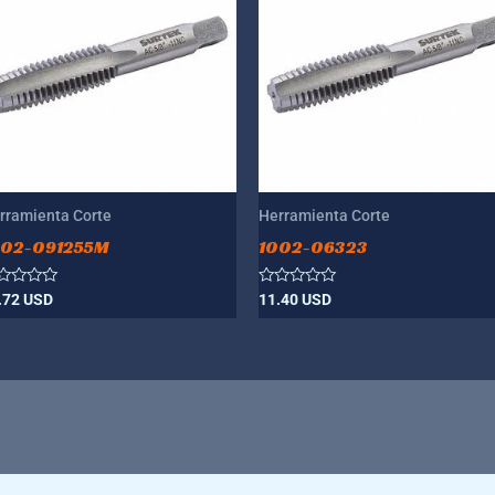
rramienta Corte
Herramienta Corte
002-091255M
1002-06323
lorado
Valorado
.72
USD
11.40
USD
n
con
0
de
5