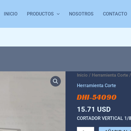
INICIO
PRODUCTOS
NOSOTROS
CONTACTO
DHI-
Inicio
/
Herramienta Corte
/
54090
Herramienta Corte
cantidad
DHI-54090
15.71
USD
CORTADOR VERTICAL 1/8