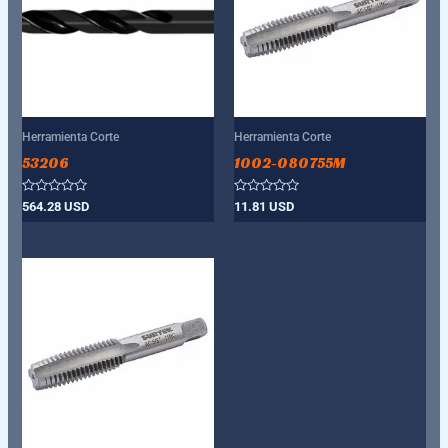
Herramienta Corte
Herramienta Corte
53206
1002-080755M
Valorado
Valorado
564.28
USD
11.81
USD
con
con
0
0
de
de
5
5