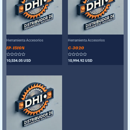
Herramienta Accesorios
Herramienta Accesorios
EP-1510N
C-3020
Valorado
Valorado
10,534.05
USD
10,994.92
USD
con
con
0
0
de
de
5
5