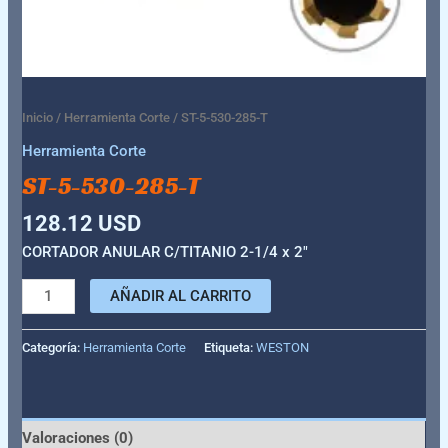
Inicio
/
Herramienta Corte
/ ST-5-530-285-T
Herramienta Corte
ST-5-530-285-T
128.12
USD
CORTADOR ANULAR C/TITANIO 2-1/4 x 2″
AÑADIR AL CARRITO
Categoría:
Herramienta Corte
Etiqueta:
WESTON
Valoraciones (0)