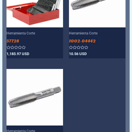
Herramienta Corte
Herramienta Corte
57728
1002-04442
Valorado
Valorado
1,183.97
USD
10.56
USD
con
con
0
0
de
de
5
5
Herramienta Corte