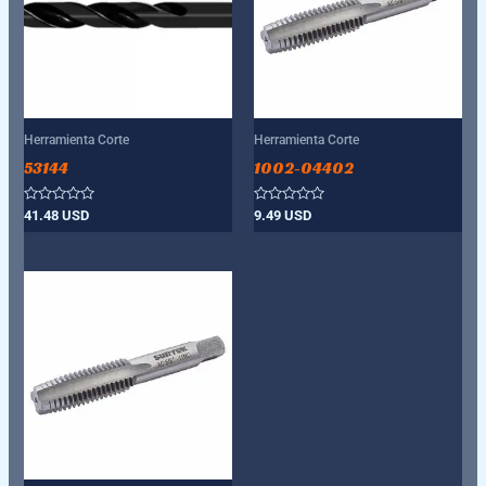
Herramienta Corte
Herramienta Corte
53144
1002-04402
Valorado
Valorado
41.48
USD
9.49
USD
con
con
0
0
de
de
5
5