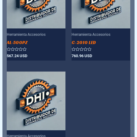
Herramienta Accesorios
Herramienta Accesorios
AL-500PZ
C-2010 LED
Valorado
Valorado
567.24
USD
760.96
USD
con
con
0
0
de
de
5
5
Herramienta Accesorios