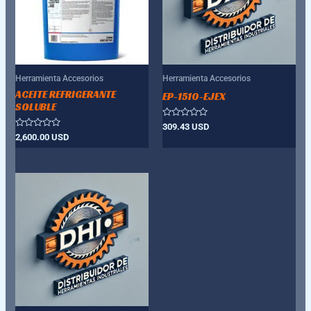
Herramienta Accesorios
Herramienta Accesorios
ACEITE REFRIGERANTE
EP-1510-EJEX
SOLUBLE
Valorado
309.43
USD
con
Valorado
2,600.00
USD
0
con
de
0
5
de
5